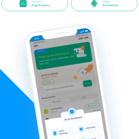
Disponibil în
APK direct
AppGallery
Download