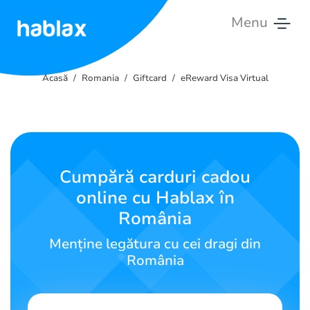
Menu
Acasă
Acasă
Romania
Giftcard
eReward Visa Virtual
Tarife
Servicii
Contactează-
Cumpără carduri cadou
ne
online cu Hablax în
România
Română
Menține legătura cu cei dragi din
România
SIGN IN
SIGN UP