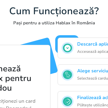
Cum Funcționează?
Pași pentru a utiliza Hablax în România
Descarcă apli
Accesează aplicaț
nează
Alege serviciu
x pentru
Selectează cardul
dou
Finalizează ach
iționezi un card
Plătește utilizân