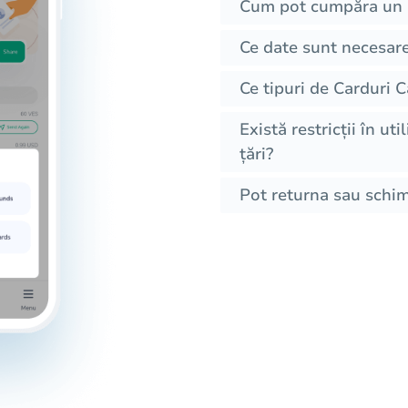
Cum pot cumpăra un 
Ce date sunt necesar
Ce tipuri de Carduri 
Există restricții în u
țări?
Pot returna sau schi