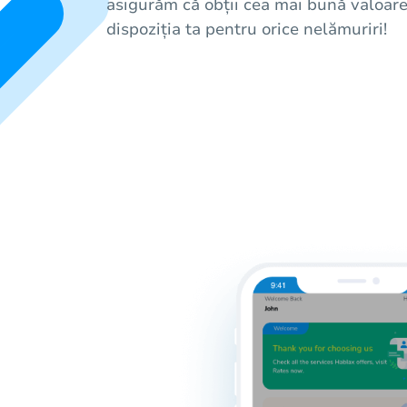
asigurăm că obții cea mai bună valoare
dispoziția ta pentru orice nelămuriri!