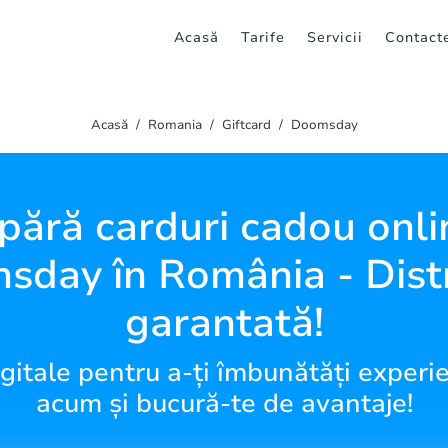
Acasă
Tarife
Servicii
Contact
Acasă
Romania
Giftcard
Doomsday
ără carduri cadou onli
day în România - Dist
garantată!
gitale pentru a-ți îmbunătăți experi
acum și bucură-te de avantaje!