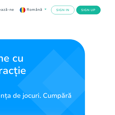
ează-ne
Română
SIGN IN
SIGN UP
ne cu
racție
ența de jocuri. Cumpără