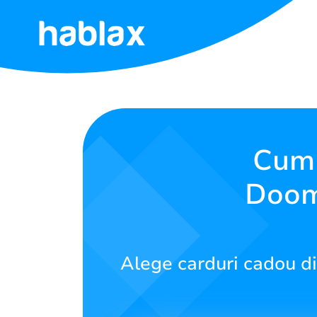
Acasă
Tarife
Servicii
Cump
Dooms
Contactează-
ne
Română
Alege carduri cadou di
SIGN IN
SIGN UP