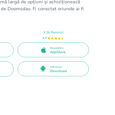
mă largă de opțiuni și achiziționează
 de Doomsday. Fi conectat oriunde ai fi
1.2k Recenzii
4.4
Disponibil în
AppStore
APK Direct
Download