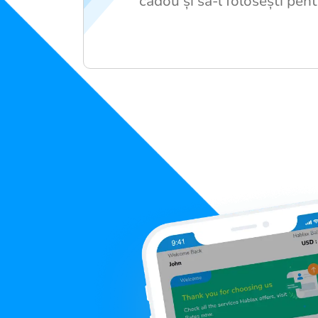
cadou și să-l folosești pe