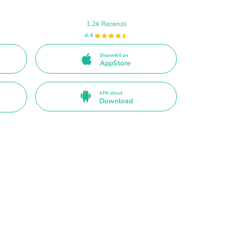
1.2k Recenzii
4.4
Disponibil pe
AppStore
APK direct
Download