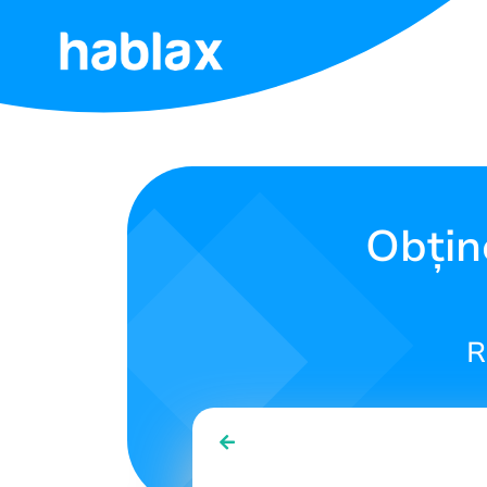
Acasă
Tarife
Servicii
Obțin
Contactează-
ne
R
Română
SIGN IN
SIGN UP