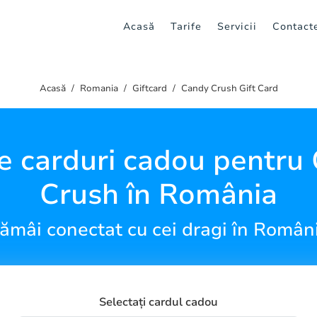
Acasă
Tarife
Servicii
Contact
Acasă
Romania
Giftcard
Candy Crush Gift Card
e carduri cadou pentru
Crush în România
ămâi conectat cu cei dragi în Român
Selectați cardul cadou