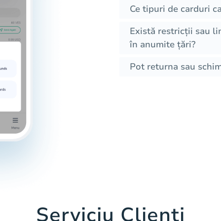
Ce tipuri de carduri 
Există restricții sau l
în anumite țări?
Pot returna sau schi
Serviciu Clienți