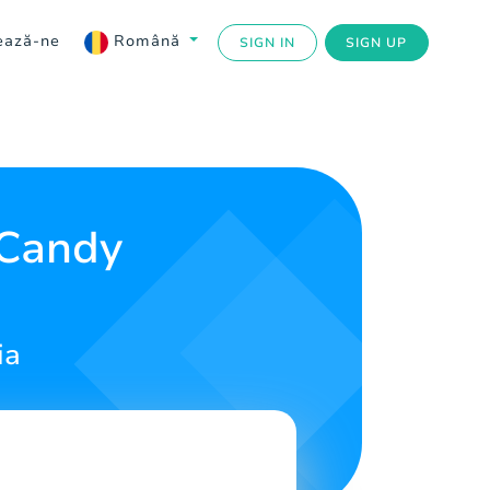
ează-ne
Română
SIGN IN
SIGN UP
 Candy
ia