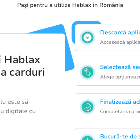
Pași pentru a utiliza Hablax în România
Descarcă apli
Accesează aplicaț
i Hablax
Selectează ser
a carduri
Alege opțiunea p
lu este să
Finalizează ach
u digitale cu
Completarea proce
Bucură-te de 