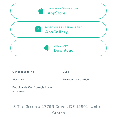
DISPONIBIL ÎN APP STORE
AppStore
DISPONIBIL ÎN APPGALLERY
AppGallery
DIRECT APK
Download
Contactează-ne
Blog
Sitemap
Termeni și Condiții
Politica de Confidențialitate
și Cookies
8 The Green # 17799 Dover, DE 19901. United
States