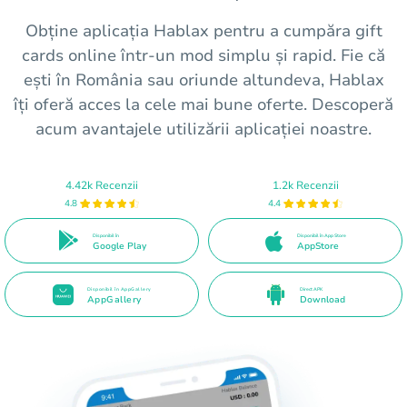
Obține aplicația Hablax pentru a cumpăra gift
cards online într-un mod simplu și rapid. Fie că
ești în România sau oriunde altundeva, Hablax
îți oferă acces la cele mai bune oferte. Descoperă
acum avantajele utilizării aplicației noastre.
4.42k Recenzii
1.2k Recenzii
4.8
4.4
Disponibil în
Disponibil în App Store
Google Play
AppStore
Disponibil în AppGallery
Direct APK
AppGallery
Download