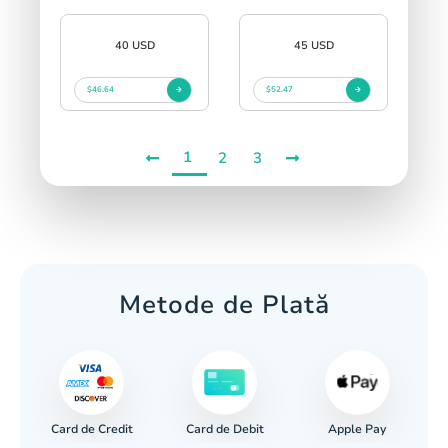
40 USD
45 USD
$46.64
$52.47
1
2
3
Metode de Plată
Card de Credit
Apple Pay
r
Card de Debit