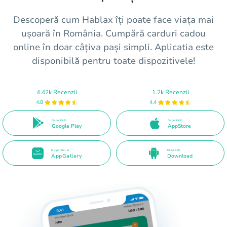
Descoperă cum Hablax îți poate face viața mai
ușoară în România. Cumpără carduri cadou
online în doar câțiva pași simpli. Aplicatia este
disponibilă pentru toate dispozitivele!
4.42k Recenzii
1.2k Recenzii
4.8
4.4
Disponibil în
Disponibil în
Google Play
AppStore
Disponibil în
Direct APK
AppGallery
Download