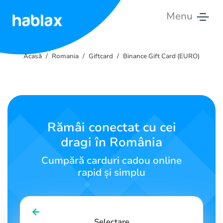
Menu
Acasă
Acasă
Romania
Giftcard
Binance Gift Card (EURO)
Tarife
Servicii
Contactează-
Rămâi conectat cu cei
ne
dragi în România
Română
Cumpără carduri cadou online
rapid și simplu
SIGN IN
SIGN UP
Selectare