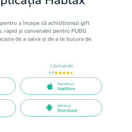
plicația Hablax
pentru a începe să achiziționezi gift
u, rapid și convenabil pentru PUBG
cazia de a salva și de a te bucura de
1.2k Evaluări
4.4
Disponibil pe
AppStore
APK Direct
Download