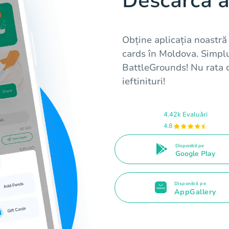
Descarcă a
Obține aplicația noastră 
cards în Moldova. Simpl
BattleGrounds! Nu rata o
ieftinituri!
4.42k Evaluări
4.8
Disponibil pe
Google Play
Disponibil pe
AppGallery