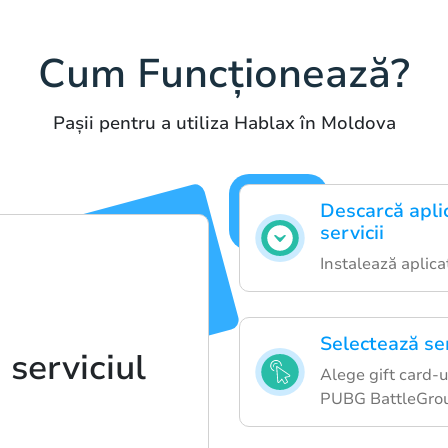
Cum Funcționează?
Pașii pentru a utiliza Hablax în Moldova
Descarcă apli
servicii
Instalează aplica
Selectează ser
 serviciul
Alege gift card-u
PUBG BattleGro