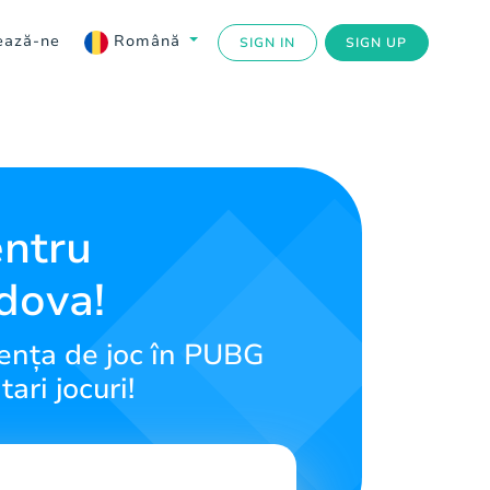
ează-ne
Română
SIGN IN
SIGN UP
entru
dova!
iența de joc în PUBG
ari jocuri!