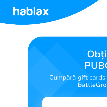
Acasă
Tarife
Servicii
Obți
PUBG
Contactează-
ne
Cumpără gift cards 
Română
BattleGrou
SIGN IN
SIGN UP