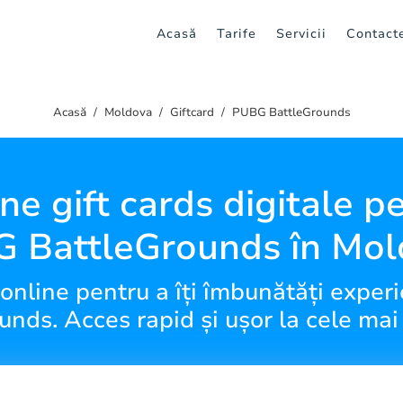
Acasă
Tarife
Servicii
Contact
Acasă
Moldova
Giftcard
PUBG BattleGrounds
ne gift cards digitale p
 BattleGrounds în Mol
online pentru a îți îmbunătăți exper
nds. Acces rapid și ușor la cele mai t