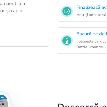
pli pentru a
Finalizează ach
or și rapid.
Adu-ți aminte să v
Bucură-te de b
Folosește cardul
BattleGrounds!