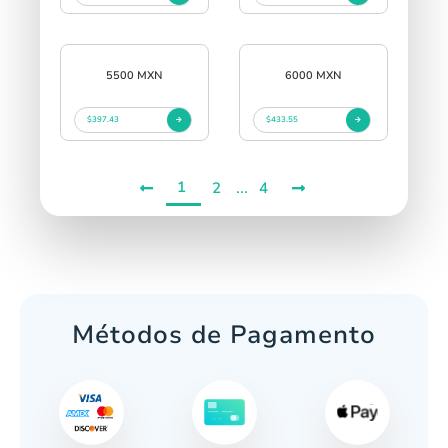
5500 MXN
6000 MXN
$397.43
$433.55
1
...
2
4
Métodos de Pagamento