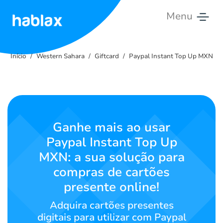
Menu
Início
Início
Western Sahara
Giftcard
Paypal Instant Top Up MXN
Tarifas
Serviços
Contacte-
Ganhe mais ao usar
nos
Paypal Instant Top Up
MXN: a sua solução para
Português
compras de cartões
presente online!
SIGN IN
SIGN UP
Adquira cartões presentes
digitais para utilizar com Paypal