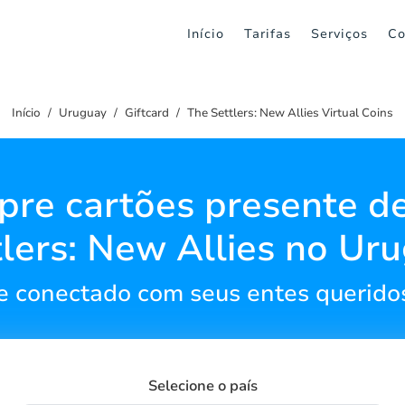
Início
Tarifas
Serviços
Co
Início
Uruguay
Giftcard
The Settlers: New Allies Virtual Coins
re cartões presente d
tlers: New Allies no Uru
 conectado com seus entes queridos
Selecione o país