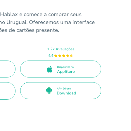
o Hablax e comece a comprar seus
 no Uruguai. Oferecemos uma interface
ões de cartões presente.
1.2k Avaliações
4.4
Disponível na
AppStore
APK Direto
Download