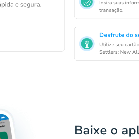
Insira suas info
ápida e segura.
transação.
Desfrute do s
Utilize seu cart
Settlers: New All
Baixe o ap