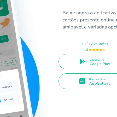
Baixe agora o aplicativ
cartões presente online
amigável e variadas opç
4.42k Avaliações
4.8
Disponível no
Google Play
Disponível na
AppGallery