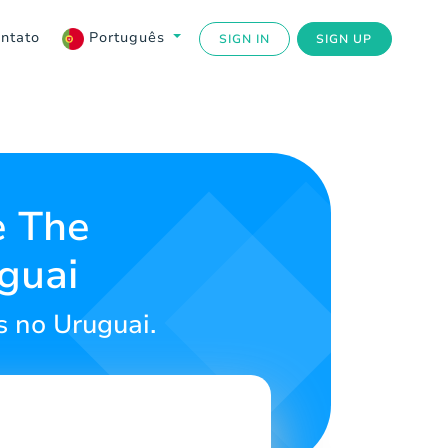
ntato
Português
SIGN IN
SIGN UP
e The
guai
 no Uruguai.