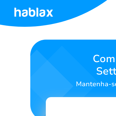
Início
Tarifas
Serviços
Comp
Set
Contato
Mantenha-se
Português
SIGN IN
SIGN UP