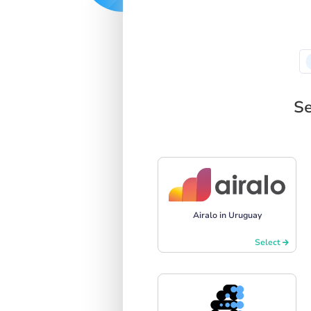
Se
Airalo in Uruguay
Select