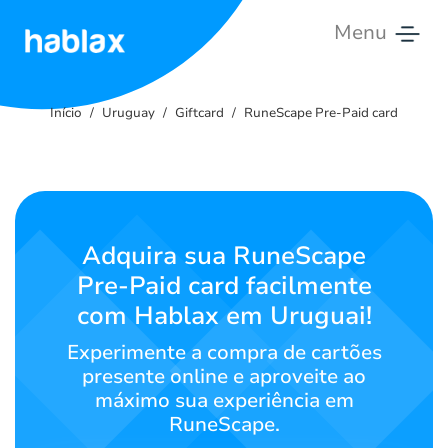
Menu
Início
Início
Uruguay
Giftcard
RuneScape Pre-Paid card
Tarifas
Serviços
Contate-
Adquira sua RuneScape
nos
Pre-Paid card facilmente
com Hablax em Uruguai!
Português
Experimente a compra de cartões
presente online e aproveite ao
máximo sua experiência em
SIGN IN
SIGN UP
RuneScape.