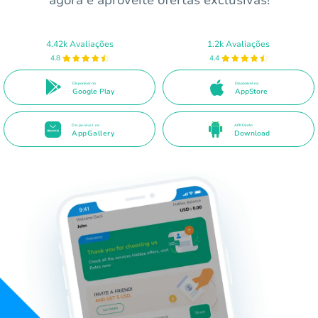
agora e aproveite ofertas exclusivas!
4.42k Avaliações
1.2k Avaliações
4.8
4.4
Disponível no
Disponível na
Google Play
AppStore
Disponível na
APK Direto
AppGallery
Download