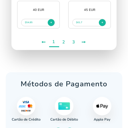
40 EUR
45 EUR
$54.85
$61.7
1
2
3
Métodos de Pagamento
Cartão de Crédito
Apple Pay
cária
Cartão de Débito