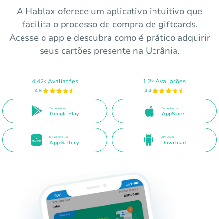
A Hablax oferece um aplicativo intuitivo que
facilita o processo de compra de giftcards.
Acesse o app e descubra como é prático adquirir
seus cartões presente na Ucrânia.
4.42k Avaliações
1.2k Avaliações
4.8
4.4
Disponível no
Disponível na
Google Play
AppStore
Disponível na
APK Direto
AppGallery
Download