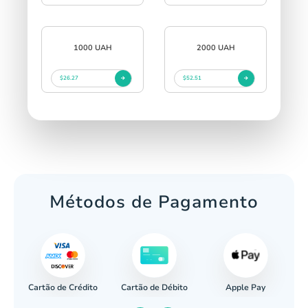
1000 UAH
2000 UAH
$26.27
$52.51
Métodos de Pagamento
Cartão de Crédito
Apple Pay
cária
Cartão de Débito