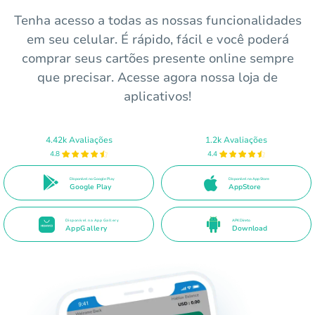
Tenha acesso a todas as nossas funcionalidades
em seu celular. É rápido, fácil e você poderá
comprar seus cartões presente online sempre
que precisar. Acesse agora nossa loja de
aplicativos!
4.42k Avaliações
1.2k Avaliações
4.8
4.4
Disponível no Google Play
Disponível na App Store
Google Play
AppStore
Disponível na App Gallery
APK Direto
AppGallery
Download