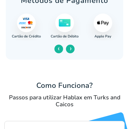
Métodos de Pagamento
Cartão de Crédito
Apple Pay
cária
Cartão de Débito
‹
›
Como Funciona?
Passos para utilizar Hablax em Turks and
Caicos