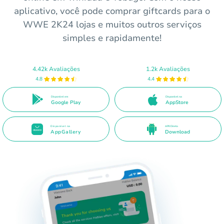
aplicativo, você pode comprar giftcards para o
WWE 2K24 lojas e muitos outros serviços
simples e rapidamente!
4.42k Avaliações
1.2k Avaliações
4.8
4.4
Disponível em
Disponível na
Google Play
AppStore
Disponível na
APK Direto
AppGallery
Download