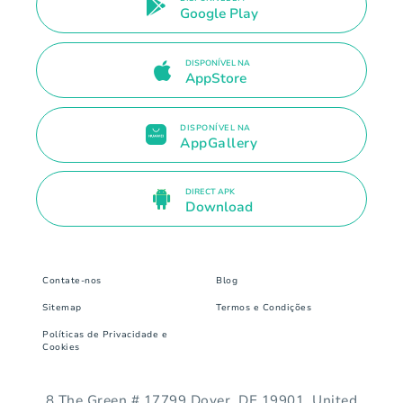
Google Play
DISPONÍVEL NA
AppStore
DISPONÍVEL NA
AppGallery
DIRECT APK
Download
Contate-nos
Blog
Sitemap
Termos e Condições
Políticas de Privacidade e
Cookies
8 The Green # 17799 Dover, DE 19901. United