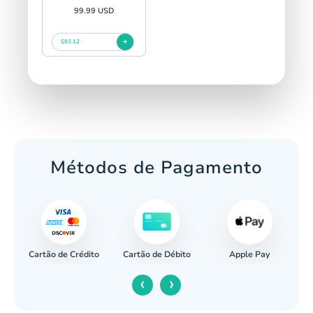
99.99 USD
$93.12
Métodos de Pagamento
Cartão de Crédito
Apple Pay
cária
Cartão de Débito
‹
›