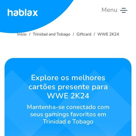
Menu
Início
Início
Trinidad and Tobago
Giftcard
WWE 2K24
Tarifas
Serviços
Contate-
Explore os melhores
nos
cartões presente para
WWE 2K24
Português
Mantenha-se conectado com
seus gamings favoritos em
Trinidad e Tobago
SIGN IN
SIGN UP