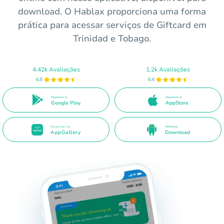
download. O Hablax proporciona uma forma
prática para acessar serviços de Giftcard em
Trinidad e Tobago.
4.42k Avaliações
1.2k Avaliações
4.8
4.4
Disponível no
Disponível na
Google Play
AppStore
Disponível na
APK Direto
AppGallery
Download