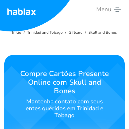
Menu
Início
Início
Trinidad and Tobago
Giftcard
Skull and Bones
Tarifas
Serviços
Contate-
Compre Cartões Presente
nos
Online com Skull and
Bones
Português
Mantenha contato com seus
entes queridos em Trinidad e
Tobago
SIGN IN
SIGN UP