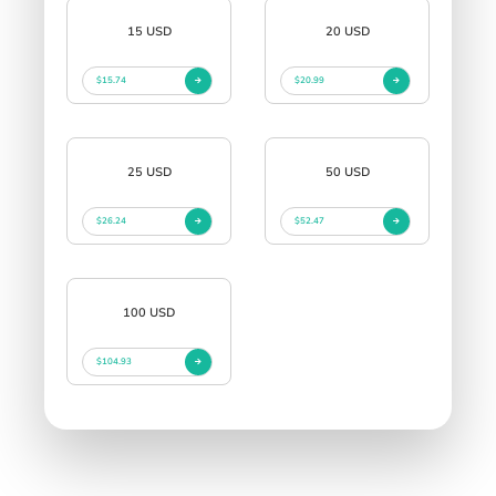
15 USD
20 USD
$15.74
$20.99
25 USD
50 USD
$26.24
$52.47
100 USD
$104.93