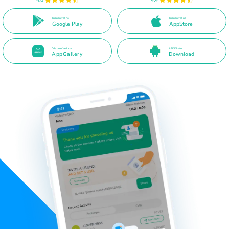
Disponível no
Disponível na
Google Play
AppStore
Disponível na
APK Direto
AppGallery
Download