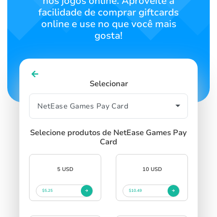
nos jogos online. Aproveite a
facilidade de comprar giftcards
online e use no que você mais
gosta!
Selecionar
Selecione produtos de NetEase Games Pay
Card
5 USD
10 USD
$5.25
$10.49