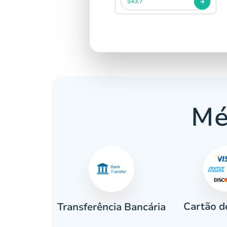
$43.7
Mé
Cartão d
eiro
Transferência Bancária