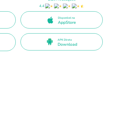
4.4
Disponível na
AppStore
APK Direto
Download