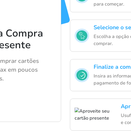
para começar.
Selecione o s
a Compra
Escolha a opção 
esente
comprar.
omprar cartões
Finalize a co
lax em poucos
Insira as inform
s.
pagamento de for
Apr
Usuf
e co