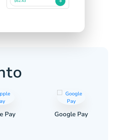
$62.43
nto
e Pay
Google Pay
Pa