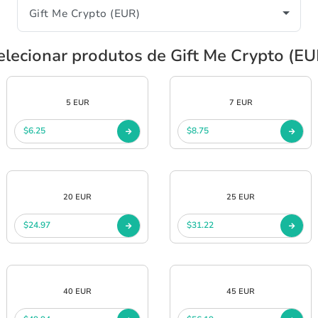
elecionar produtos de Gift Me Crypto (EU
5 EUR
7 EUR
$6.25
$8.75
20 EUR
25 EUR
$24.97
$31.22
40 EUR
45 EUR