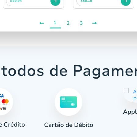
$49.94
$56.19
1
2
3
todos de Pagame
Appl
e Crédito
Cartão de Débito