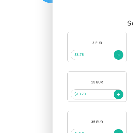
S
3 EUR
$3.75
15 EUR
$18.73
35 EUR