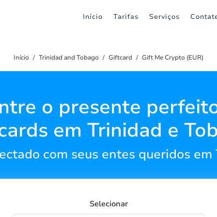
Início
Tarifas
Serviços
Contat
Início
Trinidad and Tobago
Giftcard
Gift Me Crypto (EUR)
ntre o presente perfeit
tcards em Trinidad e To
ctado com seus entes queridos em 
Selecionar