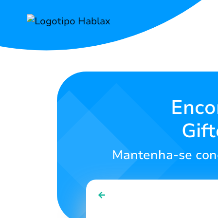
Início
Tarifas
Enco
Serviços
Gif
Contate-
Nos
Mantenha-se cone
Português
SIGN IN
SIGN UP