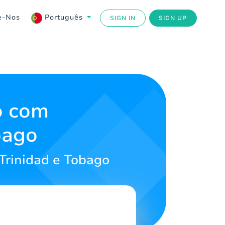
e-Nos
Português
SIGN IN
SIGN UP
o com
bago
Trinidad e Tobago