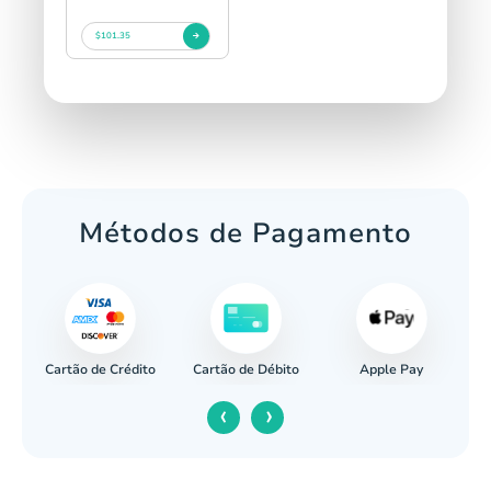
$101.35
Métodos de Pagamento
Cartão de Crédito
Apple Pay
cária
Cartão de Débito
‹
›