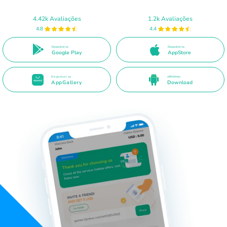
4.42k Avaliações
1.2k Avaliações
4.8
4.4
Disponível no
Disponível na
Google Play
AppStore
Disponível na
APK Direto
AppGallery
Download