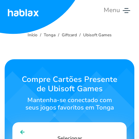
Menu
Início
Início
Tonga
Giftcard
Ubisoft Games
Tarifas
Serviços
Contacte-
Compre Cartões Presente
nos
de Ubisoft Games
Português
Mantenha-se conectado com
seus jogos favoritos em Tonga
SIGN IN
SIGN UP
Selecionar