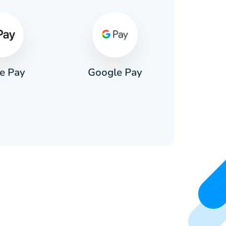
e Pay
Google Pay
Pa