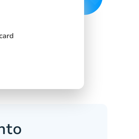
card
nto