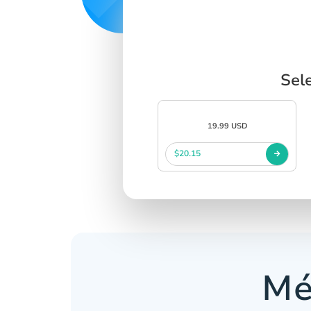
Sel
19.99 USD
$20.15
Mé