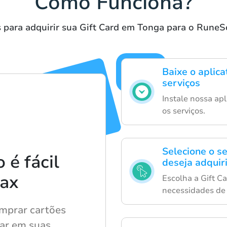
Como Funciona?
 para adquirir sua Gift Card em Tonga para o RuneS
Baixe o aplic
serviços
Instale nossa apl
os serviços.
Selecione o s
é fácil
deseja adquiri
lax
Escolha a Gift C
necessidades de 
mprar cartões
sar em suas