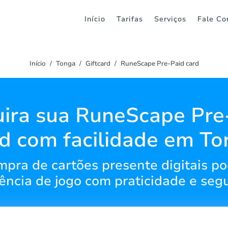
Início
Tarifas
Serviços
Fale Co
Início
Tonga
Giftcard
RuneScape Pre-Paid card
ira sua RuneScape Pre
d com facilidade em T
pra de cartões presente digitais p
ência de jogo com praticidade e seg