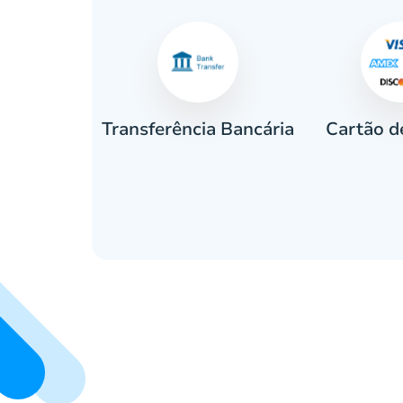
Cartão d
eiro
Transferência Bancária