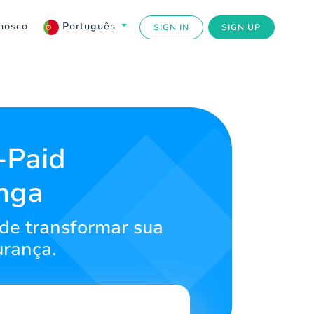
nosco
Português
SIGN IN
SIGN UP
-Paid
onga
ode transformar sua
urança.