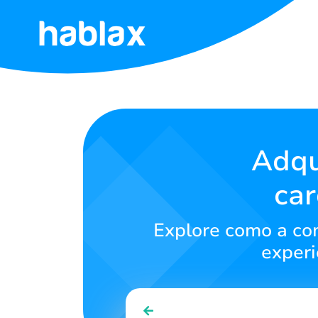
Início
Tarifas
Serviços
Adqu
car
Fale
Conosco
Explore como a com
Português
experi
SIGN IN
SIGN UP