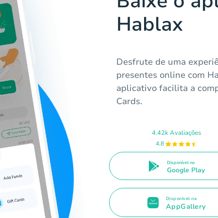
Baixe o apl
Hablax
Desfrute de uma experiê
presentes online com Ha
aplicativo facilita a co
Cards.
4.42k Avaliações
4.8
Disponível no
Google Play
Disponível na
AppGallery