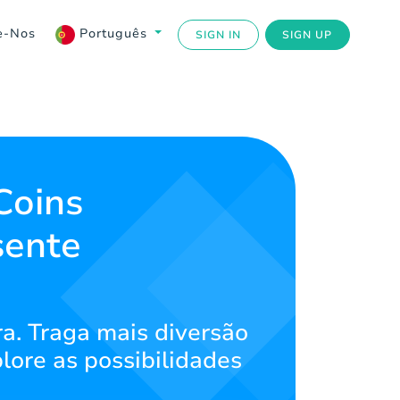
e-Nos
Português
SIGN IN
SIGN UP
Coins
sente
a. Traga mais diversão
lore as possibilidades