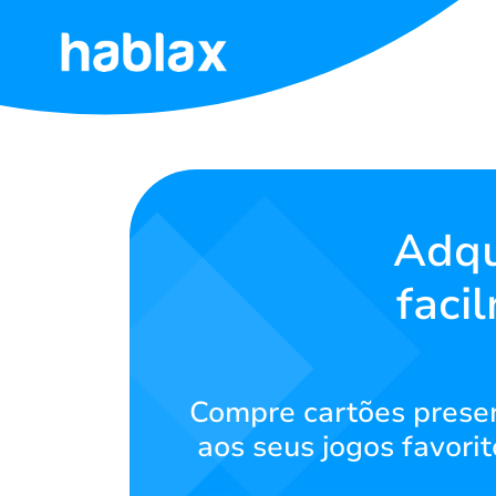
Início
Tarifas
Serviços
Adqu
faci
Contate-
Nos
Português
Compre cartões presen
aos seus jogos favori
SIGN IN
SIGN UP