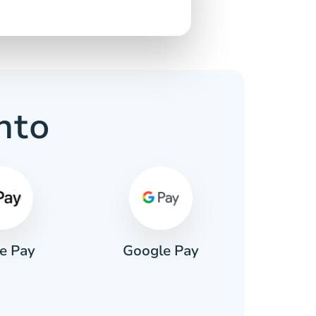
nto
e Pay
Google Pay
Pa