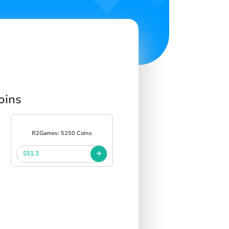
oins
R2Games: 5250 Coins
$51.3