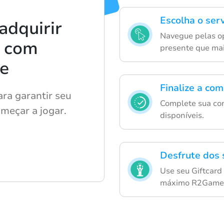
Escolha o serv
adquirir
Navegue pelas op
d com
presente que mai
de
Finalize a co
ara garantir seu
Complete sua c
omeçar a jogar.
disponíveis.
Desfrute dos
Use seu Giftcard 
máximo R2Game