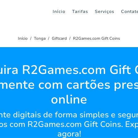
Início
Tarifas
Serviços
Contat
Início
Tonga
Giftcard
R2Games.com Gift Coins
ira R2Games.com Gift 
lmente com cartões pre
online
te digitais de forma simples e segur
tos com R2Games.com Gift Coins. Exp
agora!