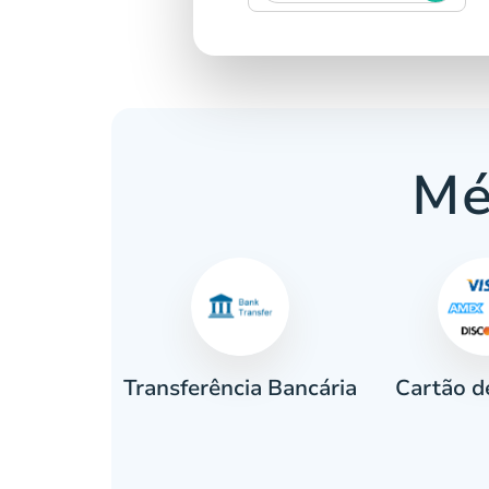
Mé
Cartão d
eiro
Transferência Bancária