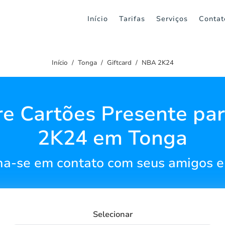
Início
Tarifas
Serviços
Contat
Início
Tonga
Giftcard
NBA 2K24
e Cartões Presente pa
2K24 em Tonga
a-se em contato com seus amigos 
Selecionar