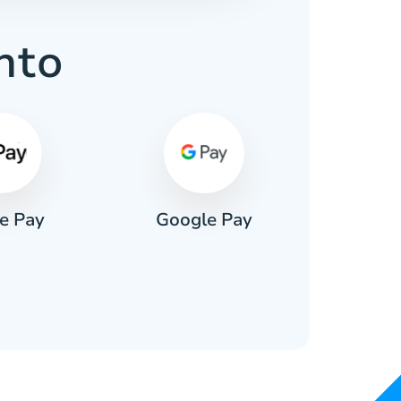
nto
e Pay
Google Pay
Pa