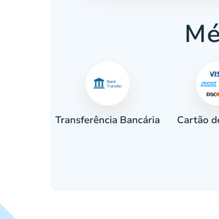
Mé
Cartão d
eiro
Transferência Bancária