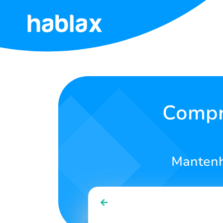
Início
Tarifas
Serviços
Compr
Contate-
nos
Mantenh
Português
SIGN IN
SIGN UP