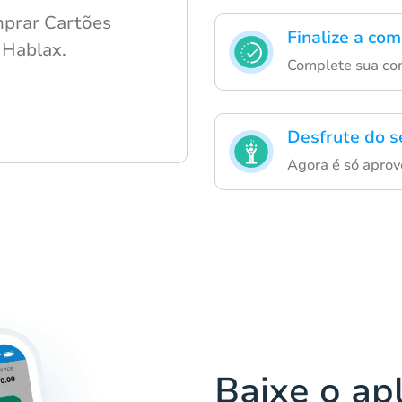
mprar Cartões
Finalize a co
 Hablax.
Complete sua com
Desfrute do s
Agora é só aprov
Baixe o ap