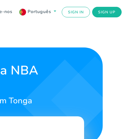
e-nos
Português
SIGN IN
SIGN UP
ra NBA
em Tonga