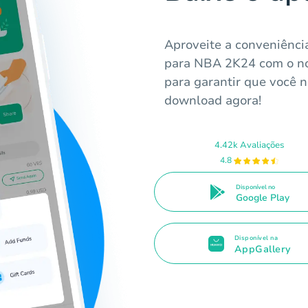
Aproveite a conveniênci
para NBA 2K24 com o no
para garantir que você 
download agora!
4.42k Avaliações
4.8
Disponível no
Google Play
Disponível na
AppGallery