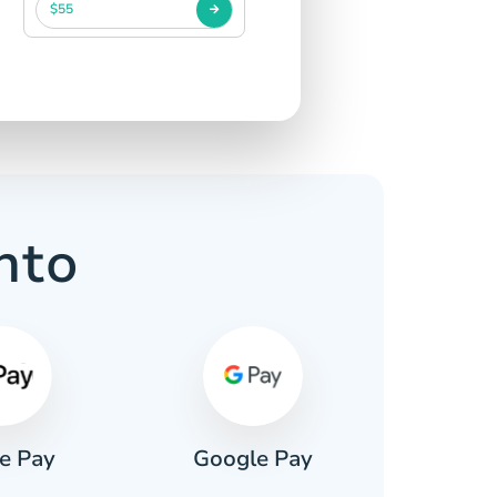
$55
nto
e Pay
Google Pay
Pa