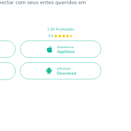
onectar com seus entes queridos em
1.2k Avaliações
4.4
Disponível na
AppStore
APK Direto
Download