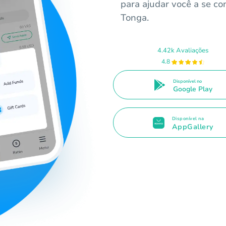
para ajudar você a se c
Tonga.
4.42k Avaliações
4.8
Disponível no
Google Play
Disponível na
AppGallery