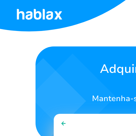
Início
Tarifas
Serviços
Adqui
Contate-
nos
Mantenha-s
Português
SIGN IN
SIGN UP