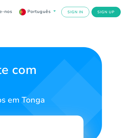
e-nos
Português
SIGN IN
SIGN UP
te com
os em Tonga