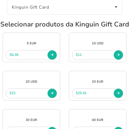
Selecionar produtos da Kinguin Gift Card
5 EUR
10 USD
$6.36
$11
20 USD
20 EUR
$22
$25.41
30 EUR
40 EUR