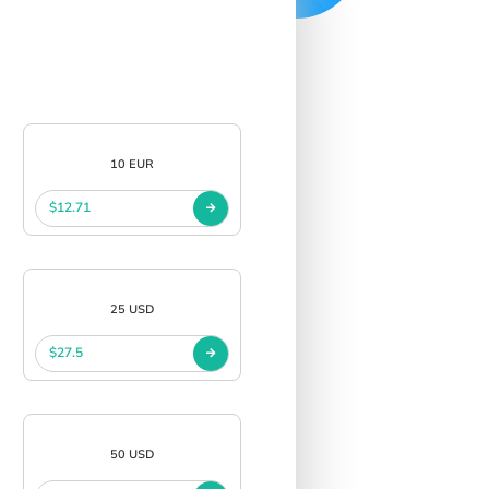
10 EUR
$12.71
25 USD
$27.5
50 USD