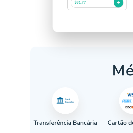
$31.77
Mé
Cartão d
eiro
Transferência Bancária