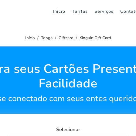
Início
Tarifas
Serviços
Contat
Início
Tonga
Giftcard
Kinguin Gift Card
ra seus Cartões Presen
Facilidade
e conectado com seus entes querid
Selecionar