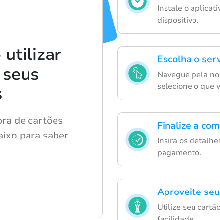
Instale o aplicat
dispositivo.
utilizar
Escolha o serv
 seus
Navegue pela nos
selecione o que 
s
pra de cartões
Finalize a co
aixo para saber
Insira os detalh
pagamento.
Aproveite seu
Utilize seu cart
facilidade.