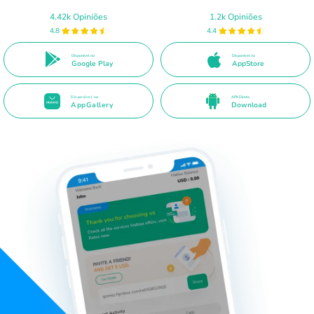
4.42k Opiniões
1.2k Opiniões
4.8
4.4
Disponível no
Disponível na
Google Play
AppStore
Disponível na
APK Direto
AppGallery
Download