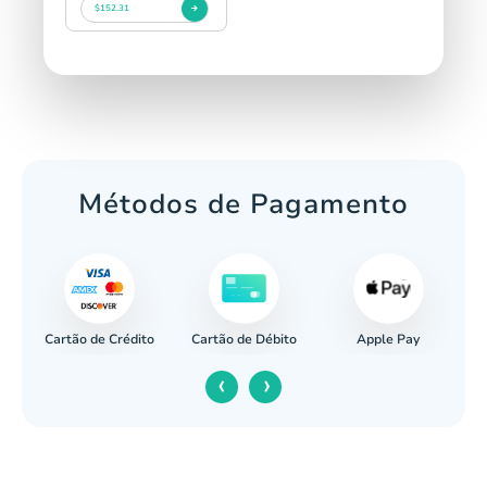
$152.31
Métodos de Pagamento
Cartão de Crédito
Apple Pay
cária
Cartão de Débito
‹
›