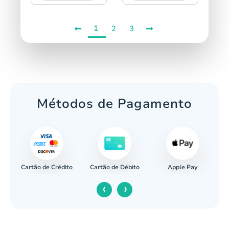
1
2
3
Métodos de Pagamento
Cartão de Crédito
Apple Pay
cária
Cartão de Débito
‹
›