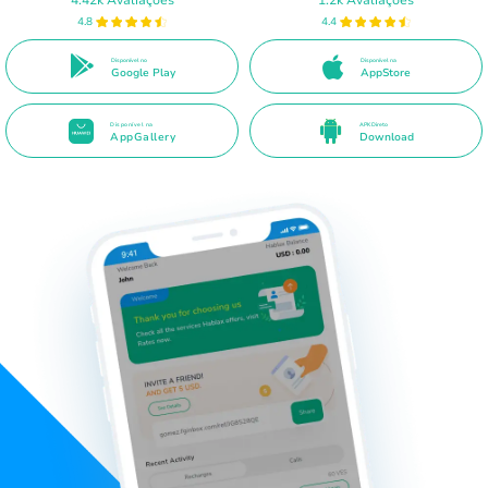
4.8
4.4
Disponível no
Disponível na
Google Play
AppStore
Disponível na
APK Direto
AppGallery
Download