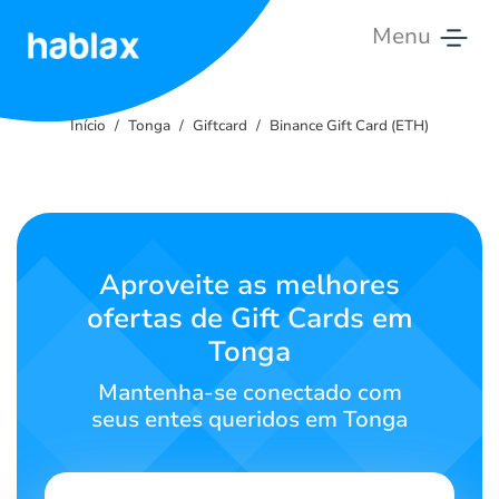
Menu
Início
Início
Tonga
Giftcard
Binance Gift Card (ETH)
Tarifas
Serviços
Contate-
Aproveite as melhores
nos
ofertas de Gift Cards em
Tonga
Português
Mantenha-se conectado com
seus entes queridos em Tonga
SIGN IN
SIGN UP