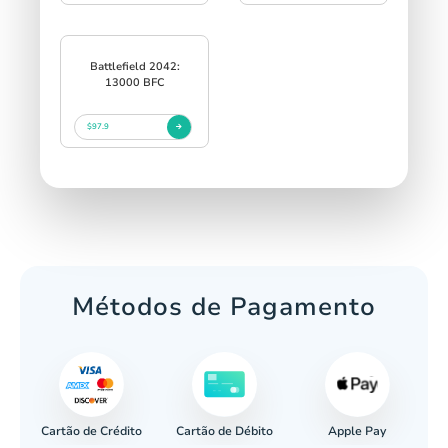
Battlefield 2042:
13000 BFC
$97.9
Métodos de Pagamento
Cartão de Crédito
Apple Pay
cária
Cartão de Débito