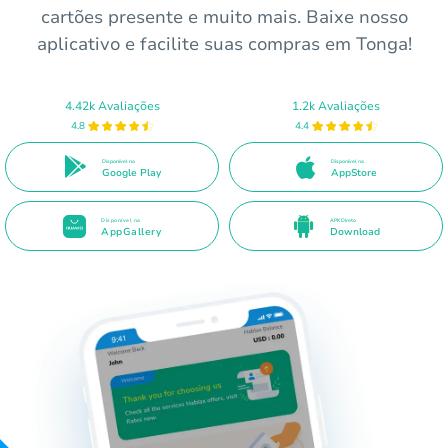
cartões presente e muito mais. Baixe nosso
aplicativo e facilite suas compras em Tonga!
4.42k Avaliações
1.2k Avaliações
4.8
4.4
Disponível no
Disponível na
Google Play
AppStore
Disponível na
APK Direto
AppGallery
Download