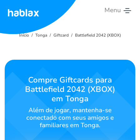
Menu
Início
Início
Tonga
Giftcard
Battlefield 2042 (XBOX)
Tarifas
Serviços
Contate-
Compre Giftcards para
nos
Battlefield 2042 (XBOX)
em Tonga
Português
Além de jogar, mantenha-se
conectado com seus amigos e
familiares em Tonga.
SIGN IN
SIGN UP