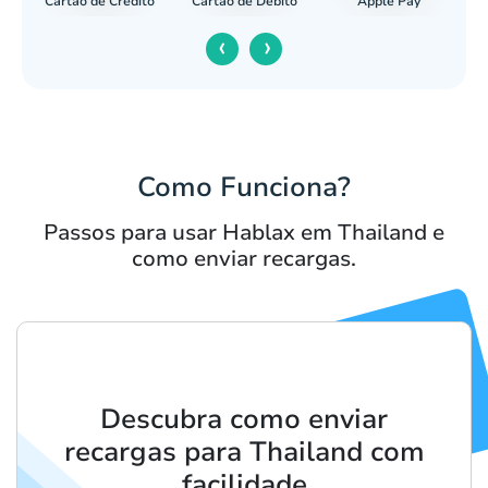
Cartão de Crédito
Apple Pay
cária
Cartão de Débito
‹
›
Como Funciona?
Passos para usar Hablax em Thailand e
como enviar recargas.
Descubra como enviar
recargas para Thailand com
facilidade