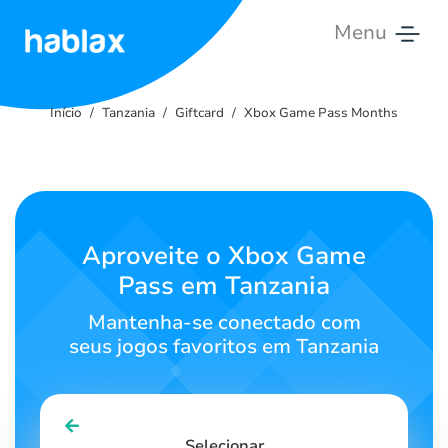
Menu
Início
Início
Tanzania
Giftcard
Xbox Game Pass Months
Tarifas
Serviços
Entre
Aproveite o Xbox Game
em
Pass em Tanzania
Contato
Mantenha-se conectado com
Português
seus jogos favoritos em Tanzania
SIGN IN
SIGN UP
Selecionar