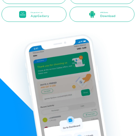
Disponível na
APK Direto
AppGallery
Download