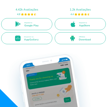
4.42k Avaliações
1.2k Avaliações
4.8
4.4
Disponível no
Disponível na
Google Play
AppStore
Disponível na
APK Direto
AppGallery
Download