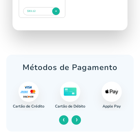
$93.12
Métodos de Pagamento
Cartão de Crédito
Apple Pay
cária
Cartão de Débito
‹
›