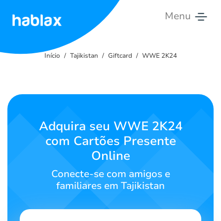
Menu
Início
Início
Tajikistan
Giftcard
WWE 2K24
Tarifas
Serviços
Contate-
Adquira seu WWE 2K24
nos
com Cartões Presente
Online
Português
Conecte-se com amigos e
familiares em Tajikistan
SIGN IN
SIGN UP