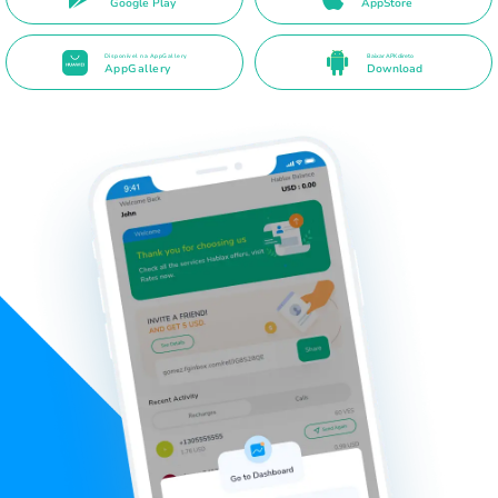
Google Play
AppStore
Disponível na AppGallery
Baixar APK direto
AppGallery
Download