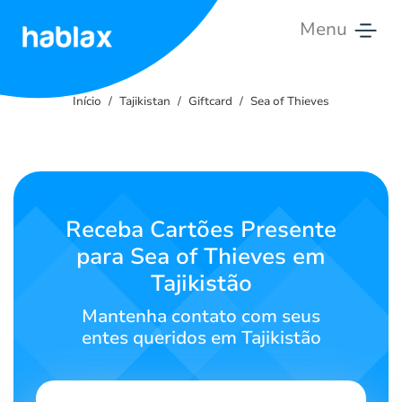
Menu
Início
Início
Tajikistan
Giftcard
Sea of Thieves
Tarifas
Serviços
Contate-
Receba Cartões Presente
nos
para Sea of Thieves em
Tajikistão
Português
Mantenha contato com seus
entes queridos em Tajikistão
SIGN IN
SIGN UP