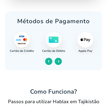
Métodos de Pagamento
Cartão de Crédito
Apple Pay
cária
Cartão de Débito
‹
›
Como Funciona?
Passos para utilizar Hablax em Tajikistão