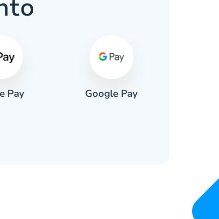
nto
e Pay
Google Pay
Pa