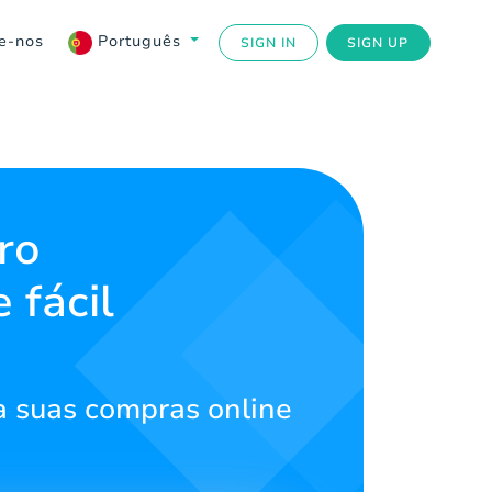
e-nos
Português
SIGN IN
SIGN UP
ro
 fácil
ça suas compras online