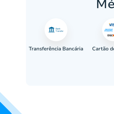
Mé
Cartão d
eiro
Transferência Bancária