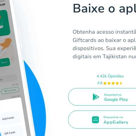
Baixe o ap
Obtenha acesso instantâ
Giftcards ao baixar o apl
dispositivos. Sua experi
digitais em Tajikistan nun
4.42k Opiniões
4.8
Disponível no
Google Play
Disponível na
AppGallery