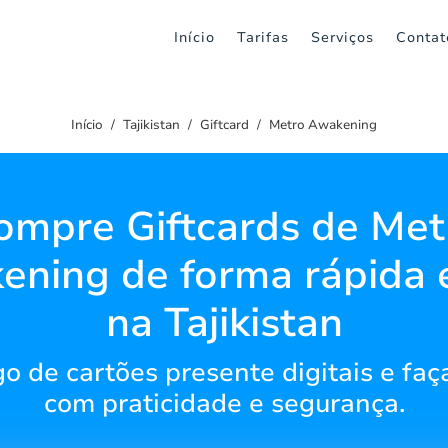
Início
Tarifas
Serviços
Contat
Início
Tajikistan
Giftcard
Metro Awakening
ompre Giftcards de Met
ning de forma rápida e
na Tajikistan
o de cartões presente digitais e fa
com praticidade e segurança.