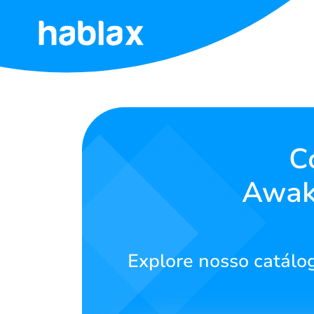
Início
Tarifas
Serviços
C
Awake
Contate-
nos
Português
Explore nosso catálog
SIGN IN
SIGN UP