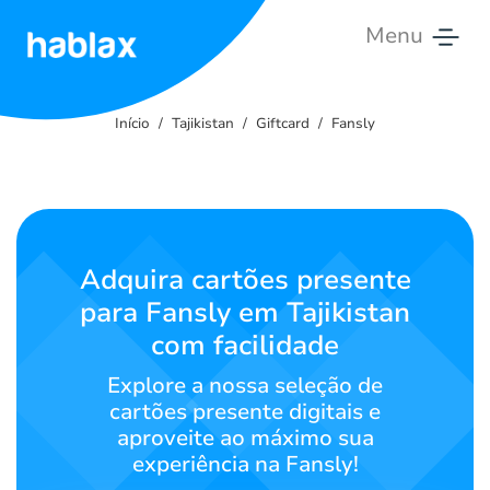
Menu
Início
Início
Tajikistan
Giftcard
Fansly
Tarifas
Serviços
Entre
Adquira cartões presente
em
para Fansly em Tajikistan
Contato
com facilidade
Português
Explore a nossa seleção de
cartões presente digitais e
aproveite ao máximo sua
experiência na Fansly!
SIGN IN
SIGN UP