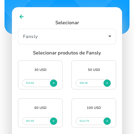
Selecionar
Selecionar produtos de Fansly
30 USD
50 USD
$33.83
$56.38
60 USD
100 USD
$67.65
$112.75