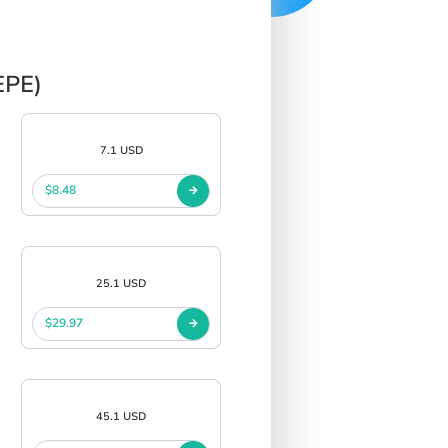
EPE)
7.1 USD
$8.48
25.1 USD
$29.97
45.1 USD