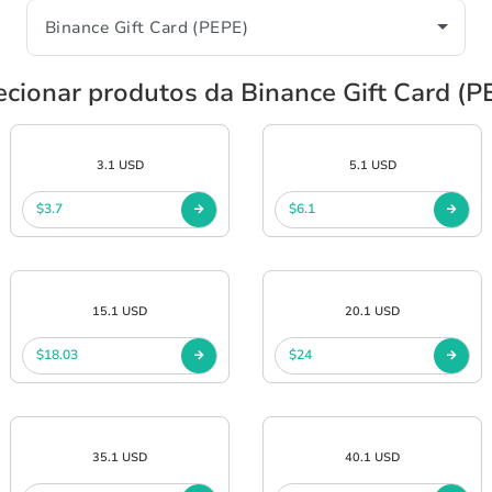
ecionar produtos da Binance Gift Card (P
3.1 USD
5.1 USD
$3.7
$6.1
15.1 USD
20.1 USD
$18.03
$24
35.1 USD
40.1 USD