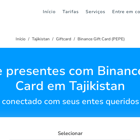
Início
Tarifas
Serviços
Entre em co
Início
Tajikistan
Giftcard
Binance Gift Card (PEPE)
e presentes com Binance
Card em Tajikistan
conectado com seus entes queridos 
Selecionar