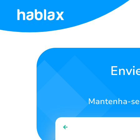
Início
Tarifas
Serviços
Envi
Entre
em
contato
Mantenha-se 
Português