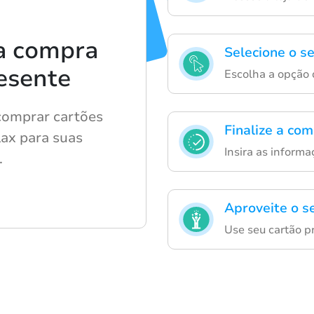
a compra
Selecione o se
esente
Escolha a opção 
comprar cartões
Finalize a co
ax para suas
Insira as inform
.
Aproveite o s
Use seu cartão p