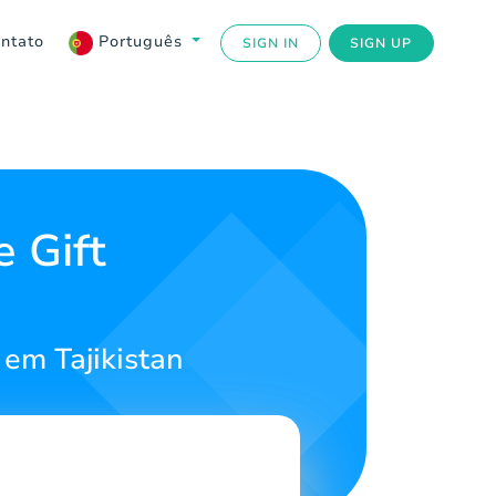
ntato
Português
SIGN IN
SIGN UP
 Gift
em Tajikistan