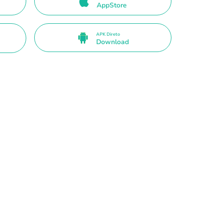
AppStore
APK Direto
Download