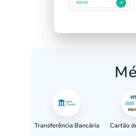
$35.94
Mé
Cartão d
eiro
Transferência Bancária