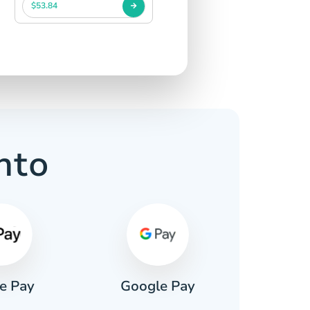
$53.84
nto
e Pay
Google Pay
Pa