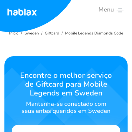
Menu
Início
Início
Sweden
Giftcard
Mobile Legends Diamonds Code
Tarifas
Serviços
Contate-
Encontre o melhor serviço
nos
de Giftcard para Mobile
Legends em Sweden
Português
Mantenha-se conectado com
seus entes queridos em Sweden
SIGN IN
SIGN UP