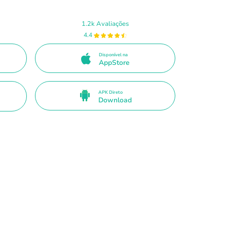
1.2k Avaliações
4.4
Disponível na
AppStore
APK Direto
Download