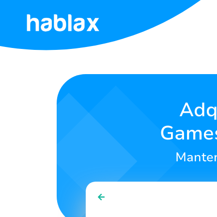
Início
Tarifas
Serviços
Adqu
Games
Contato
Manten
Português
SIGN IN
SIGN UP