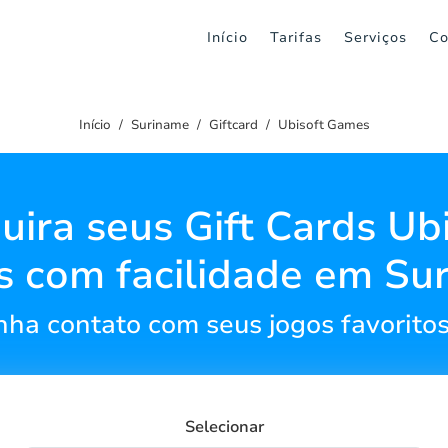
Início
Tarifas
Serviços
Co
Início
Suriname
Giftcard
Ubisoft Games
ira seus Gift Cards Ub
 com facilidade em Su
ha contato com seus jogos favoritos
Selecionar