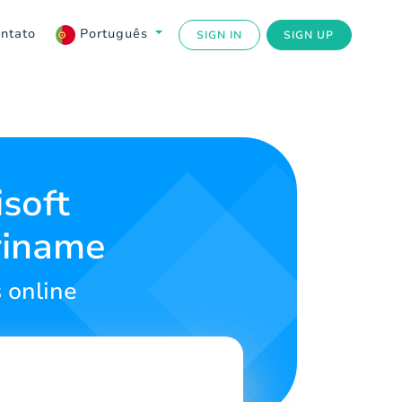
ntato
Português
SIGN IN
SIGN UP
isoft
riname
 online