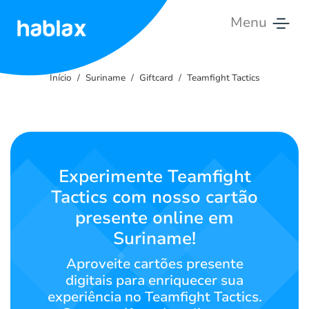
Menu
Início
Início
Suriname
Giftcard
Teamfight Tactics
Tarifas
Serviços
Contate-
Experimente Teamfight
nos
Tactics com nosso cartão
presente online em
Português
Suriname!
Aproveite cartões presente
SIGN IN
SIGN UP
digitais para enriquecer sua
experiência no Teamfight Tactics.