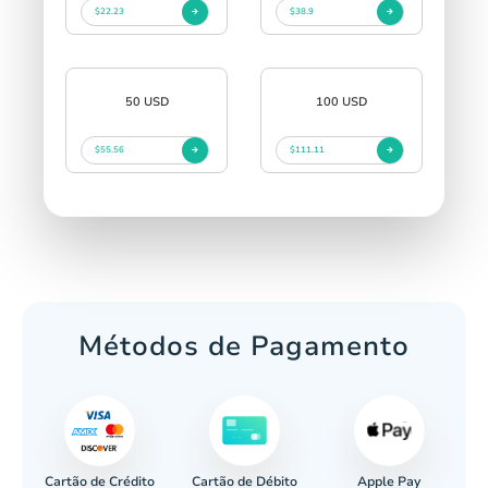
$22.23
$38.9
50 USD
100 USD
$55.56
$111.11
Métodos de Pagamento
Cartão de Crédito
Apple Pay
cária
Cartão de Débito