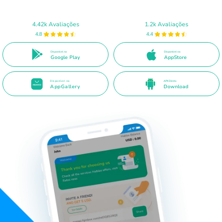
4.42k Avaliações
1.2k Avaliações
4.8
4.4
Disponível no
Disponível na
Google Play
AppStore
Disponível na
APK Direto
AppGallery
Download