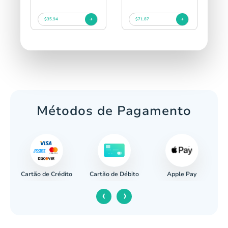
$35.94
$71.87
Métodos de Pagamento
Cartão de Crédito
Apple Pay
cária
Cartão de Débito
‹
›