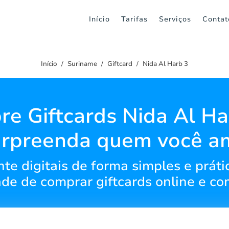
Início
Tarifas
Serviços
Contat
Início
Suriname
Giftcard
Nida Al Harb 3
e Giftcards Nida Al Ha
urpreenda quem você a
te digitais de forma simples e práti
dade de comprar giftcards online e co