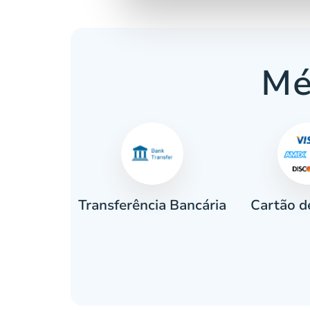
Mé
Cartão d
eiro
Transferência Bancária