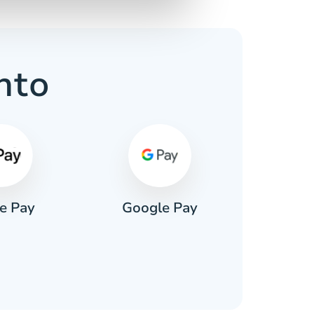
nto
e Pay
Google Pay
Pa