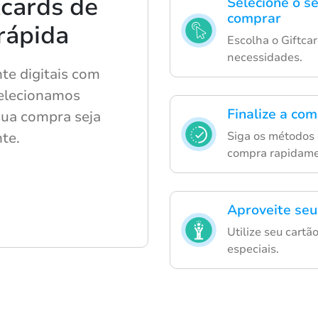
cards de
Selecione o se
comprar
 rápida
Escolha o Giftca
necessidades.
te digitais com
Selecionamos
Finalize a co
ua compra seja
nte.
Siga os métodos 
compra rapidame
Aproveite seu
Utilize seu cart
especiais.