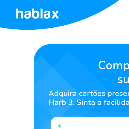
Início
Tarifas
Serviços
Compr
s
Contate-
nos
Adquira cartões presen
Português
Harb 3. Sinta a facili
SIGN IN
SIGN UP