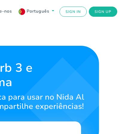
e-nos
Português
SIGN IN
SIGN UP
rb 3 e
ma
ca para usar no Nida Al
mpartilhe experiências!