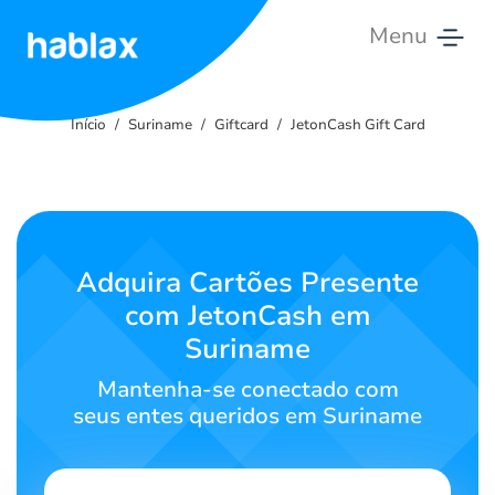
Menu
Início
Início
Suriname
Giftcard
JetonCash Gift Card
Tarifas
Serviços
Contate-
Adquira Cartões Presente
nos
com JetonCash em
Suriname
Português
Mantenha-se conectado com
seus entes queridos em Suriname
SIGN IN
SIGN UP