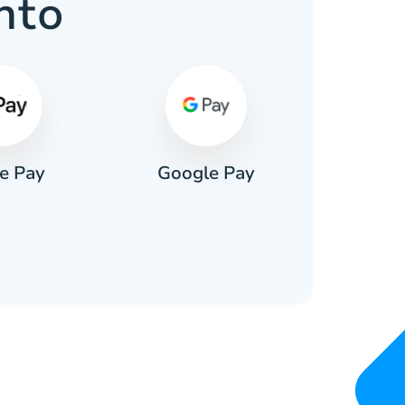
nto
e Pay
Google Pay
Pa