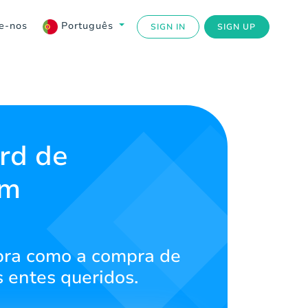
e-nos
Português
SIGN IN
SIGN UP
rd de
em
ubra como a compra de
 entes queridos.