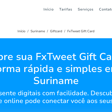
Início
Tarifas
Serviços
Contat
Início
Suriname
Giftcard
FxTweet Gift Card
re sua FxTweet Gift Ca
orma rápida e simples 
Suriname
sente digitais com facilidade. Desc
e online pode conectar você aos seus