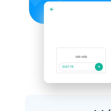
100 USD
$107.78