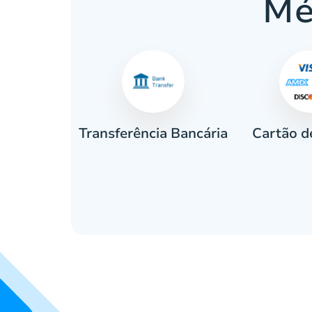
Mé
Cartão d
eiro
Transferência Bancária