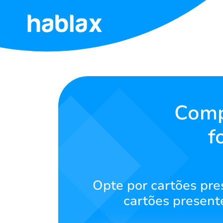
Início
Tarifas
Serviços
Comp
f
Contate-
nos
Português
Opte por cartões pre
cartões present
SIGN IN
SIGN UP