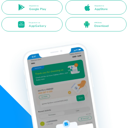
Disponível no
Disponível na
Google Play
AppStore
Disponível na
APK Direto
AppGallery
Download