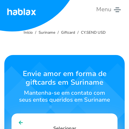
Menu
Início
Início
Suriname
Giftcard
CY.SEND USD
Tarifas
Serviços
Contate-
Envie amor em forma de
nos
giftcards em Suriname
Português
Mantenha-se em contato com
seus entes queridos em Suriname
SIGN IN
SIGN UP
Selecionar