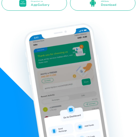
Disponível na
APK Direto
AppGallery
Download