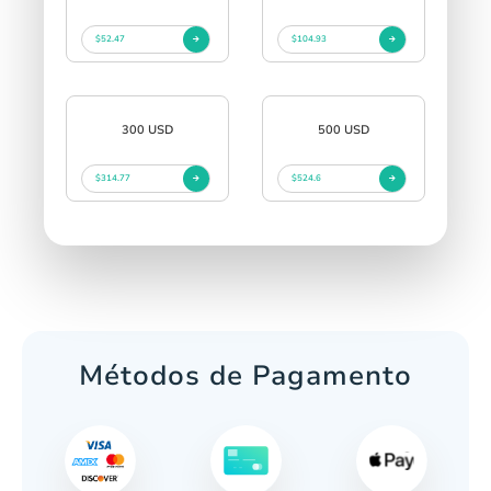
$52.47
$104.93
300 USD
500 USD
$314.77
$524.6
Métodos de Pagamento