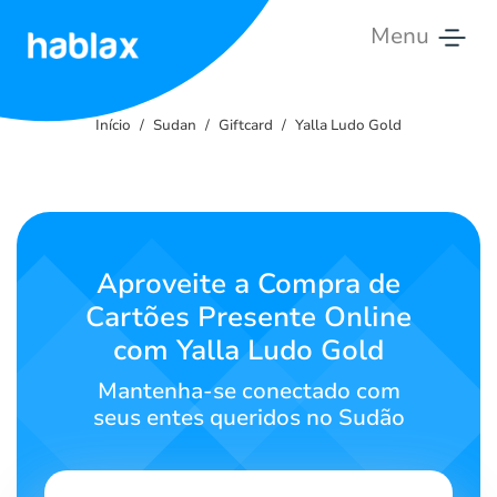
Menu
Início
Início
Sudan
Giftcard
Yalla Ludo Gold
Tarifas
Serviços
Contate-
Aproveite a Compra de
nos
Cartões Presente Online
com Yalla Ludo Gold
Português
Mantenha-se conectado com
seus entes queridos no Sudão
SIGN IN
SIGN UP