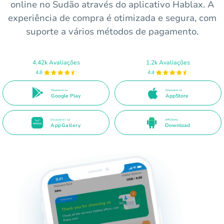
online no Sudão através do aplicativo Hablax. A
experiência de compra é otimizada e segura, com
suporte a vários métodos de pagamento.
4.42k Avaliações
1.2k Avaliações
4.8
4.4
Disponível no
Disponível na
Google Play
AppStore
Disponível na
APK Direto
AppGallery
Download