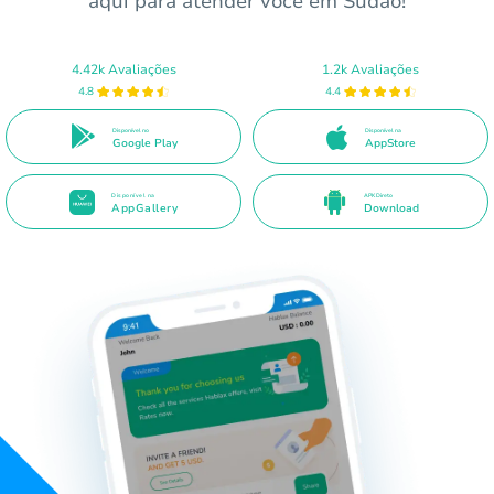
aqui para atender você em Sudão!
4.42k Avaliações
1.2k Avaliações
4.8
4.4
Disponível no
Disponível na
Google Play
AppStore
Disponível na
APK Direto
AppGallery
Download