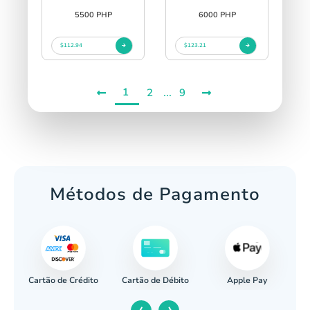
5500 PHP
6000 PHP
$112.94
$123.21
1
...
2
9
Métodos de Pagamento
Cartão de Crédito
Apple Pay
cária
Cartão de Débito
‹
›