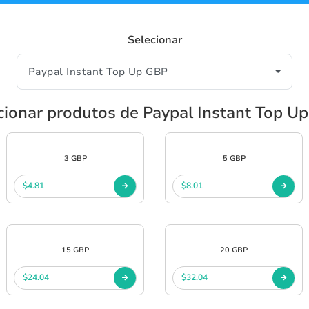
Selecionar
cionar produtos de Paypal Instant Top U
3 GBP
5 GBP
$4.81
$8.01
15 GBP
20 GBP
$24.04
$32.04