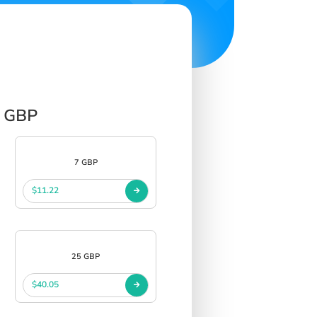
p GBP
7 GBP
$11.22
25 GBP
$40.05