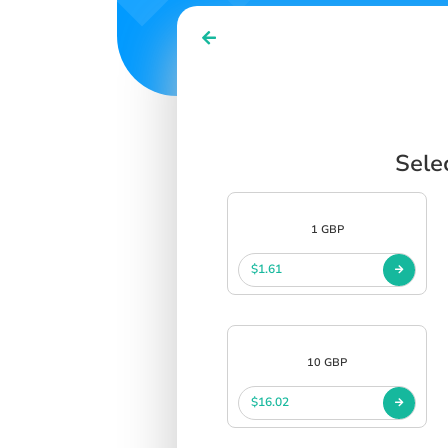
Sele
1 GBP
$1.61
10 GBP
$16.02