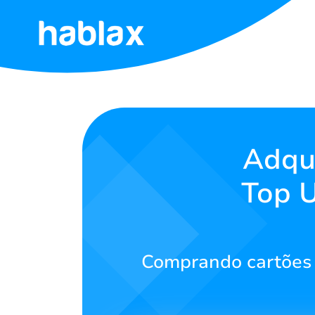
Início
Tarifas
Serviços
Adqui
Top 
Contate-
nos
Português
Comprando cartões p
SIGN IN
SIGN UP