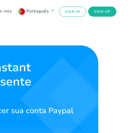
e-nos
Português
SIGN IN
SIGN UP
nstant
sente
cer sua conta Paypal