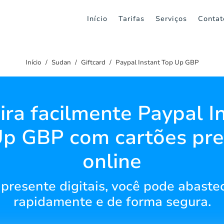
Início
Tarifas
Serviços
Contat
Início
Sudan
Giftcard
Paypal Instant Top Up GBP
ra facilmente Paypal I
Up GBP com cartões pre
online
resente digitais, você pode abaste
rapidamente e de forma segura.