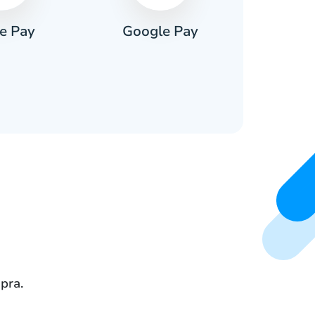
e Pay
Google Pay
Pa
pra.