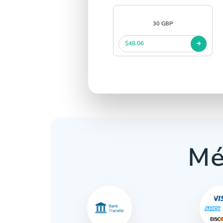
30 GBP
$48.06
Mé