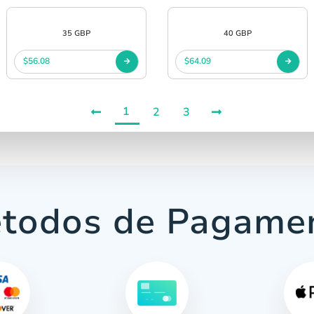
35 GBP
40 GBP
$56.08
$64.09
1
2
3
todos de Pagame