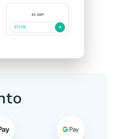
45 GBP
$72.09
nto