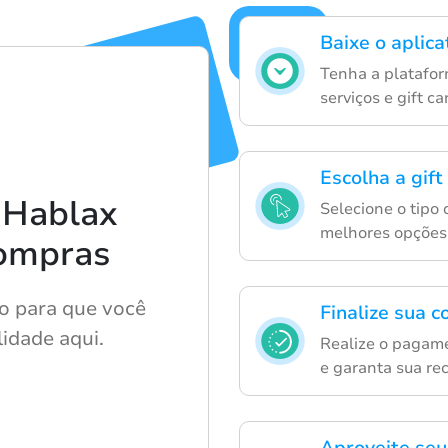
Baixe o aplic
Tenha a platafo
serviços e gift ca
Escolha a gift
 Hablax
Selecione o tipo 
melhores opções 
compras
o para que você
Finalize sua 
lidade aqui.
Realize o pagam
e garanta sua re