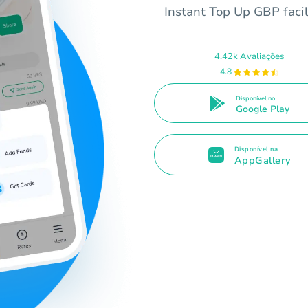
Instant Top Up GBP faci
4.42k Avaliações
4.8
Disponível no
Google Play
Disponível na
AppGallery