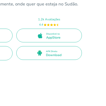
lmente, onde quer que esteja no Sudão.
1.2k Avaliações
4.4
Disponível na
AppStore
APK Direto
Download