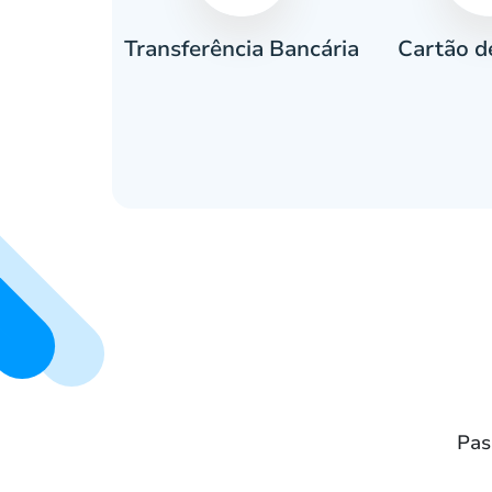
Cartão d
eiro
Transferência Bancária
Pas