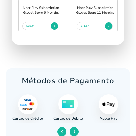
Noor Play Subscription
Noor Play Subscription
Global Store 6 Months
Global Store 12 Months
$35.94
$71.87
Métodos de Pagamento
Cartão de Crédito
Apple Pay
cária
Cartão de Débito
‹
›