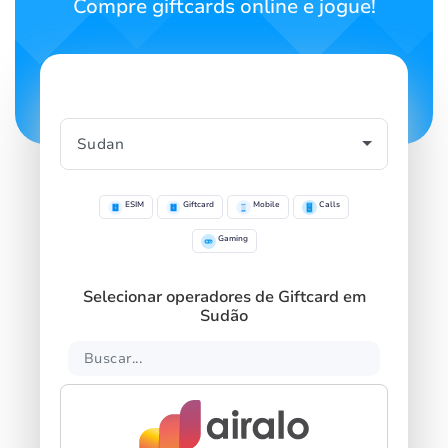
Compre giftcards online e jogue!
ESIM
Giftcard
Mobile
Calls
Gaming
Selecionar operadores de Giftcard em
Sudão