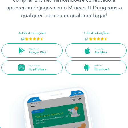
aproveitando jogos como Minecraft Dungeons a
qualquer hora e em qualquer lugar!
4.42k Avaliações
1.2k Avaliações
4.8
4.4
Disponível no
Disponível na
Google Play
AppStore
Disponível na
APK Direto
AppGallery
Download