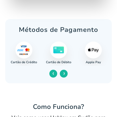
Métodos de Pagamento
Cartão de Crédito
Apple Pay
cária
Cartão de Débito
‹
›
Como Funciona?