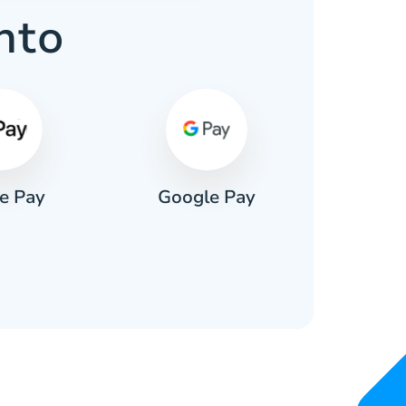
nto
e Pay
Google Pay
Pa