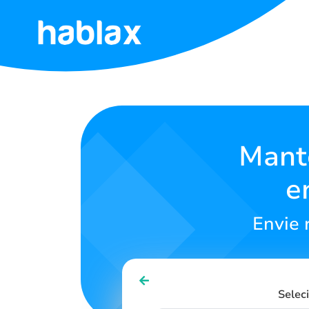
Início
Tarifas
Serviços
Mant
e
Contato
Envie 
Português
SIGN IN
SIGN UP
Selec