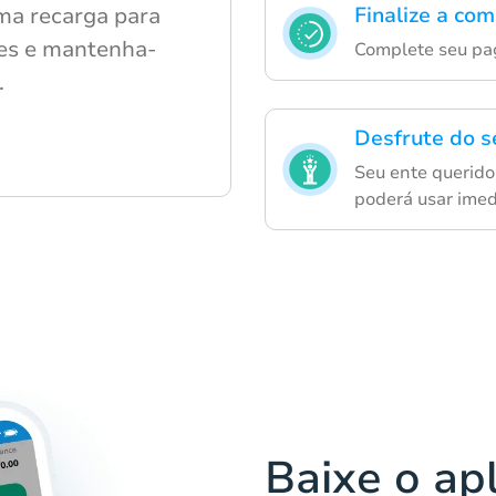
uma recarga para
Finalize a co
les e mantenha-
Complete seu pa
.
Desfrute do s
Seu ente querido
poderá usar ime
Baixe o ap