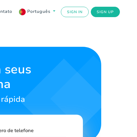
ntato
Português
SIGN IN
SIGN UP
 seus
ha
 rápida
ero de telefone