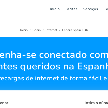
Início
Tarifas
Serviços
Co
Início
Spain
Internet
Lebara Spain EUR
enha-se conectado com
ntes queridos na Espan
recargas de internet de forma fácil e
ionar
Insira o núm