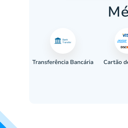
Mé
Cartão d
eiro
Transferência Bancária